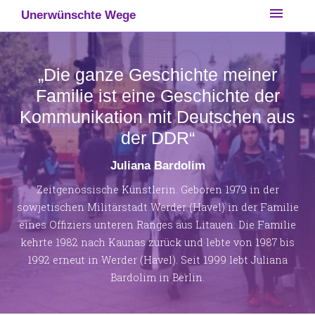
Skip
menu
Unerwünschte Wege
to
content
„Die ganze Geschichte meiner
Familie ist eine Geschichte der
Kommunikation mit Deutschen aus
der DDR“
Juliana Bardolim
Zeitgenössische Künstlerin. Geboren 1979 in der
sowjetischen Militärstadt Werder (Havel) in der Familie
eines Offiziers unteren Ranges aus Litauen. Die Familie
kehrte 1982 nach Kaunas zurück und lebte von 1987 bis
1992 erneut in Werder (Havel). Seit 1999 lebt Juliana
Bardolim in Berlin.