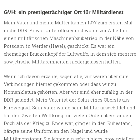
GVH: ein prestigeträchtiger Ort für Militärdienst
Mein Vater und meine Mutter kamen 1977 zum ersten Mal
in die DDR. Er war Unteroffizier und wurde zur Arbeit in
einen militärischen Maschinenbaubetrieb in der Nähe von
Potsdam, in Werder (Havel), geschickt. Es war ein
ehemaliger Brückenkopf der Luftwaffe, in dem sich mehrere
sowjetische Militäreinheiten niedergelassen hatten.
Wenn ich davon erzähle, sagen alle, wir wären über gute
Verbindungen hierher gekommen oder dass wir zu
Nomenklatura gehörten. Aber wir sind eher zufällig in der
DDR gelandet. Mein Vater ist der Sohn eines Obersts aus
Kirowograd. Sein Vater wurde beim Militär ausgebildet und
hat den Zweiten Weltkrieg mit vielen Orden überstanden.
Doch als der Krieg zu Ende war, ging er in den Ruhestand,
hängte seine Uniform an den Nagel und wurde
Militärpensionär. Sie lebten ein sehr ruhiges, provinzielles