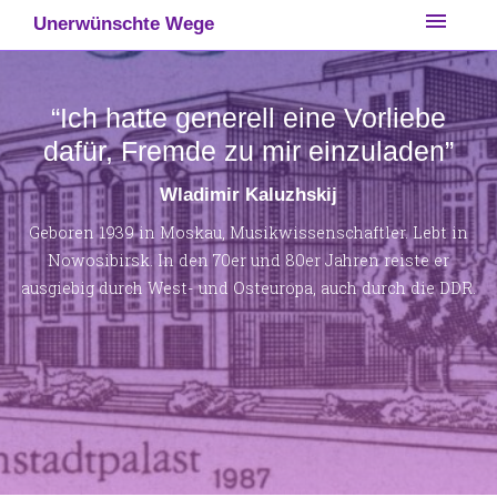
Skip
menu
Unerwünschte Wege
to
content
“Ich hatte generell eine Vorliebe
dafür, Fremde zu mir einzuladen”
Wladimir Kaluzhskij
Geboren 1939 in Moskau, Musikwissenschaftler. Lebt in
Nowosibirsk. In den 70er und 80er Jahren reiste er
ausgiebig durch West- und Osteuropa, auch durch die DDR.