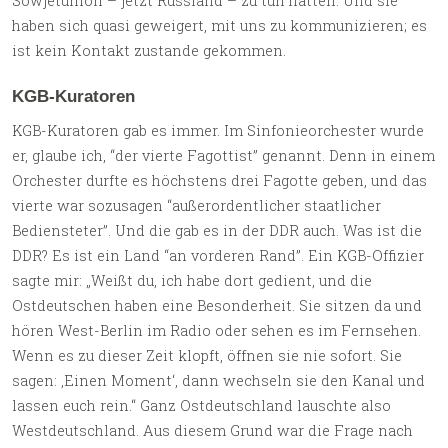
Sowjetunion – jetzt Russland – zu tun hatten. Und sie
haben sich quasi geweigert, mit uns zu kommunizieren; es
ist kein Kontakt zustande gekommen.
KGB-Kuratoren
KGB-Kuratoren gab es immer. Im Sinfonieorchester wurde
er, glaube ich, “der vierte Fagottist” genannt. Denn in einem
Orchester durfte es höchstens drei Fagotte geben, und das
vierte war sozusagen “außerordentlicher staatlicher
Bediensteter”. Und die gab es in der DDR auch. Was ist die
DDR? Es ist ein Land “an vorderen Rand”. Ein KGB-Offizier
sagte mir: „Weißt du, ich habe dort gedient, und die
Ostdeutschen haben eine Besonderheit. Sie sitzen da und
hören West-Berlin im Radio oder sehen es im Fernsehen.
Wenn es zu dieser Zeit klopft, öffnen sie nie sofort. Sie
sagen: ‚Einen Moment‘, dann wechseln sie den Kanal und
lassen euch rein.“ Ganz Ostdeutschland lauschte also
Westdeutschland. Aus diesem Grund war die Frage nach