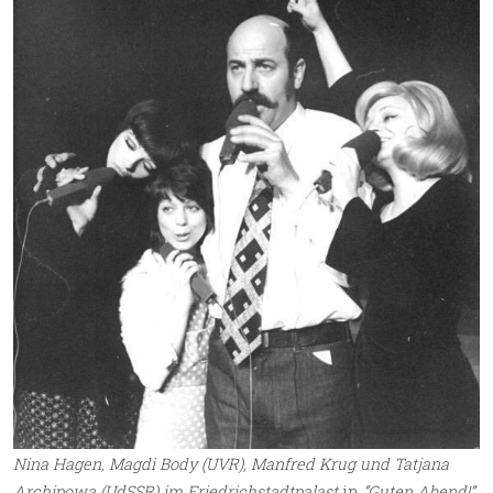
Nina Hagen, Magdi Body (UVR), Manfred Krug und Tatjana
Archipowa (UdSSR) im
Friedrichstadtpalast
in
“Guten Abend!”