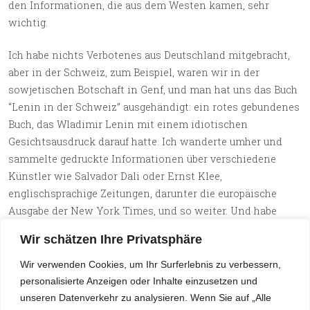
den Informationen, die aus dem Westen kamen, sehr
wichtig.
Ich habe nichts Verbotenes aus Deutschland mitgebracht,
aber in der Schweiz, zum Beispiel, waren wir in der
sowjetischen Botschaft in Genf, und man hat uns das Buch
“Lenin in der Schweiz” ausgehändigt: ein rotes gebundenes
Buch, das Wladimir Lenin mit einem idiotischen
Gesichtsausdruck darauf hatte. Ich wanderte umher und
sammelte gedruckte Informationen über verschiedene
Künstler wie Salvador Dali oder Ernst Klee,
englischsprachige Zeitungen, darunter die europäische
Ausgabe der New York Times, und so weiter. Und habe
alles versteckt – das war natürlich kriminell. Und dann
Wir schätzen Ihre Privatsphäre
öffnete der Grenzbeamte den Koffer, und da liegt Lenin und
schaut ihn an. Auf diese Weise habe ich illegale Waren über
Wir verwenden Cookies, um Ihr Surferlebnis zu verbessern,
die Grenze geschmuggelt.
personalisierte Anzeigen oder Inhalte einzusetzen und
unseren Datenverkehr zu analysieren. Wenn Sie auf „Alle